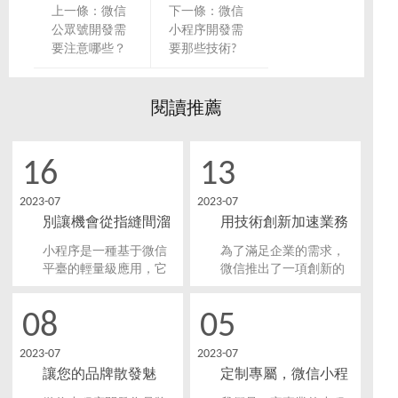
上一條：
微信
下一條：
微信
公眾號開發需
小程序開發需
要注意哪些？
要那些技術?
閱讀推薦
16
13
2023-07
2023-07
別讓機會從指縫間溜
用技術創新加速業務
走，微信小程序開發
增長，微信小程序開
小程序是一種基于微信
為了滿足企業的需求，
為業務增添新活力！
發助你開創新商機！
平臺的輕量級應用，它
微信推出了一項創新的
可以直接在微信內部使
開放平臺—微信小程
用，無需下載和安裝，
序。微信小程序開發不
08
05
用戶可以隨時隨地通過
僅能夠為企業提供更便
微信掃一掃或者搜索打
捷、高效的業務拓展方
2023-07
2023-07
開小程序進行使用。微
式，還能幫助企業開辟
讓您的品牌散發魅
定制專屬，微信小程
信小程序開發的興起給
新的商機。
企業和個人帶來了許多
力，微信小程序開發
序開發，為您提供解