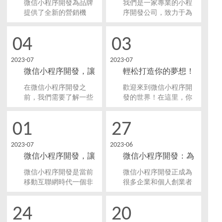
微信小程序開發為品牌
我們是一家專業的小程
新的商機，對業務增添
帶來全新營銷機遇！
決方案！
提供了全新的營銷機
序開發公司，致力于為
了新的活力。
遇。品牌通過微信小程
客戶提供個性化解決方
序可以散發更多的魅
案，滿足各類需求。我
04
03
力，吸引更多的用戶，
們深入了解每個客戶的
并提供更好的用戶體
業務需求，根據客戶的
2023-07
2023-07
驗。
要求定制開發微信小程
微信小程序開發，讓
輕松打造你的夢想！
序，以實現個性化的功
能和設計。
你與用戶緊密相連！
微信小程序開發，啟
在微信小程序開發之
歡迎來到微信小程序開
動財富之旅！
前，我們需要了解一些
發的世界！在這里，你
基礎知識。首先，微信
將探索到輕松打造自己
小程序是一種輕量級的
的夢想，并開啟一段財
01
27
應用程序，它采用了前
富之旅的機會。小程序
端開發技術，如HTML、
是一種基于微信平臺的
2023-07
2023-06
CSS和JavaScript。
輕量化應用，它具有快
微信小程序開發，讓
微信小程序開發：為
速、高效、方便的特
點，可以幫助你快速實
用戶流量直接實現轉
您量身打造高效業務
微信小程序開發是當前
微信小程序開發正成為
現你的創業夢想。
化
解決方案！
移動互聯網時代一個非
很多企業和個人創業者
常熱門的技術，它通過
打造高效業務解決方案
在微信平臺上開發微信
的首選。在本文中，我
24
20
小程序，為企業提供了
們將分享如何為您量身