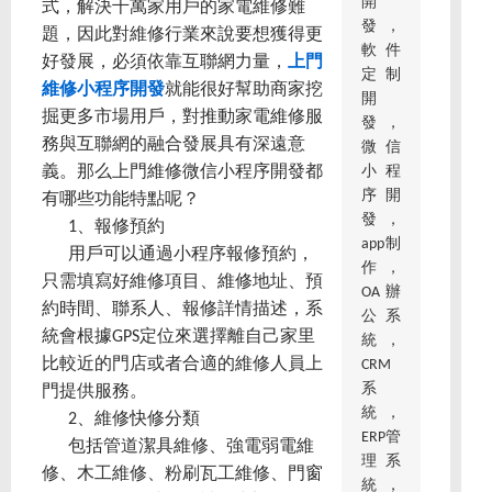
開
式，解決千萬家用戶的家電維修難
發，
題，因此對維修行業來說要想獲得更
軟件
好發展，必須依靠互聯網力量，
上門
定制
維修小程序開發
就能很好幫助商家挖
開
掘更多市場用戶，對推動家電維修服
發，
務與互聯網的融合發展具有深遠意
微信
小程
義。那么上門維修微信小程序開發都
序開
有哪些功能特點呢？
發，
1、報修預約
app制
用戶可以通過小程序報修預約，
作，
只需填寫好維修項目、維修地址、預
OA辦
約時間、聯系人、報修詳情描述，系
公系
統會根據GPS定位來選擇離自己家里
統，
比較近的門店或者合適的維修人員上
CRM
系
門提供服務。
統，
2、維修快修分類
ERP管
包括管道潔具維修、強電弱電維
理系
修、木工維修、粉刷瓦工維修、門窗
統，