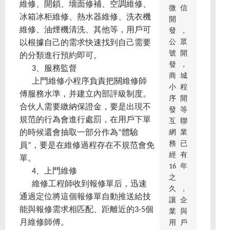
維修、開鎖、墻面修補、空調維修、
微信
冰箱冰柜維修、熱水器維修、洗衣機
開
維修、油煙機清洗、其他等，用戶可
發，
公眾
以根據自己的需求快速找到自己需要
號開
的分類進行預約即可。
發，
3、服務監督
商城
上門維修小程序負責把關維修師
小程
傅服務水準，并建立內部評級制度。
序開
合伙人需要繳納保證金，要是出現不
發等
規范的行為會進行處罰，在用戶下單
互聯
網業
的時候還會抽取一部分作為“體驗
務已
員”，要是在維修過程存在不規范會免
經有
單。
16年
4、上門維修
之
維修工程師收到報修單后，迅速
久，
通過定位將這個報修單自動推送給技
讓企
能與報修需求相匹配、距離近的3-5個
業與
月維修師傅。
用戶