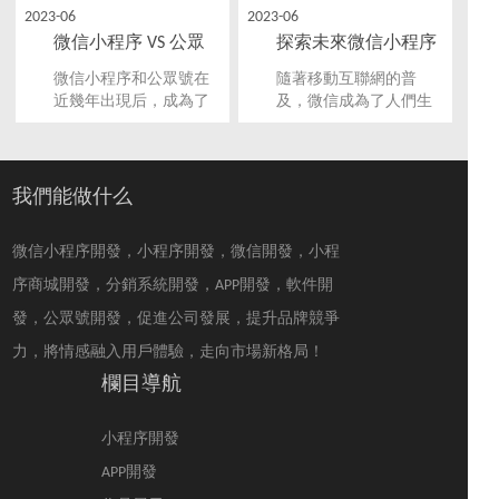
一個直接與用戶互動和
打造高效業務解決方
2023-06
2023-06
交易的渠道。
案，以幫助您更好地利
微信小程序 VS 公眾
探索未來微信小程序
用微信小程序進行業務
管理。
號：你知道哪個更適
開發的趨勢，開啟創
微信小程序和公眾號在
隨著移動互聯網的普
合你的業務？
新之路！
近幾年出現后，成為了
及，微信成為了人們生
不少企業和公共機構進
活中不可或缺的社交媒
行移動互聯網營銷的首
體平臺。小程序作為微
選。不過，如何選擇哪
信生態圈中的一部分，
種平臺更適合自己，卻
近年來也飛速發展。在
我們能做什么
是不少創業者和業務人
這個趨勢下，未來微信
員所面臨的一個問題。
小程序開發方向和趨勢
微信小程序開發，小程序開發，微信開發，小程
本文將分析微信小程序
也逐漸浮現。
和公眾號的優缺點，以
序商城開發，分銷系統開發，APP開發，軟件開
幫助您做出更明智的選
發，公眾號開發，促進公司發展，提升品牌競爭
擇。
力，將情感融入用戶體驗，走向市場新格局！
欄目導航
小程序開發
APP開發