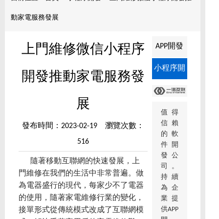
動家電服務發展
APP開發
上門維修微信小程序
小程序開
開發推動家電服務發
發
展
值得
信賴
發布時間：2023-02-19 瀏覽次數：
的軟
516
件開
發公
隨著移動互聯網的快速發展，上
司。
門維修在我們的生活中非常普遍。做
持續
為電器盛行的現代，每家少不了電器
為企
的使用，隨著家電維修行業的變化，
業提
供APP
接單形式從傳統模式改成了互聯網模