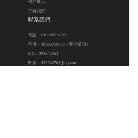
作品展示
了解我們
聯系我們
電話：010-60531203
手機：18600750433（和老板談）
Q Q：393342761
郵箱：393342761@qq.com
掃一掃加微信
公眾號
Copyright ? 一諾互聯
京ICP備12050878號-7