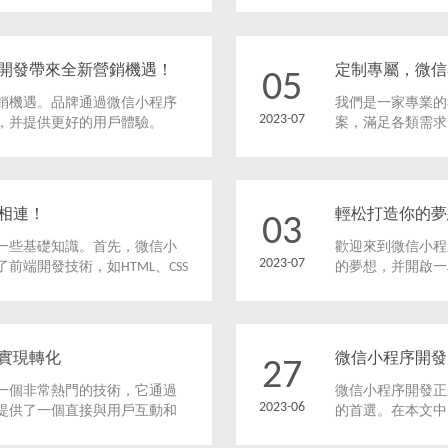
開發帶來全新營銷機遇！
定制專屬，微信
05
銷機遇。品牌通過微信小程序
我們是一家專業的
2023-07
，并提供更好的用戶體驗。
案，滿足各類需求
要求定制開發微信
相連！
輕松打造你的夢
03
一些基礎知識。首先，微信小
歡迎來到微信小程
2023-07
端開發技術，如HTML、CSS
的夢想，并開啟一
輕量化應用，它具
你的創業夢想。
實現轉化
微信小程序開發
27
一個非常熱門的技術，它通過
微信小程序開發正
2023-06
提供了一個直接與用戶互動和
的首選。在本文中
案，以幫助您更好