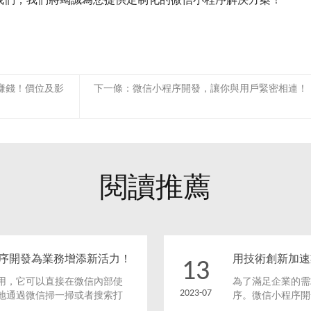
我們，我們將竭誠為您提供定制化的微信小程序解決方案！
賺錢！價位及影
下一條：
微信小程序開發，讓你與用戶緊密相連！
閱讀推薦
序開發為業務增添新活力！
用技術創新加速
13
用，它可以直接在微信內部使
為了滿足企業的需
2023-07
地通過微信掃一掃或者搜索打
序。微信小程序開
興起給企業和個人帶來了許多
式，還能幫助企業