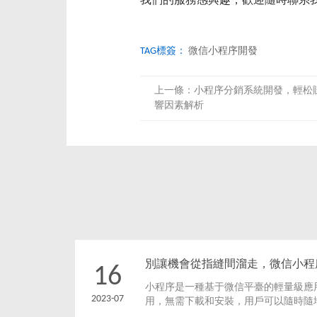
我們的服務感興趣，歡迎隨時聯系
TAG標簽：
微信小程序開發
上一條：
小程序分銷系統開發，輕松
響因素解析
別讓機會從指縫間溜走，微信小程
16
小程序是一種基于微信平臺的輕量級應
2023-07
用，無需下載和安裝，用戶可以隨時隨
開小程序進行使用。微信小程序開發的