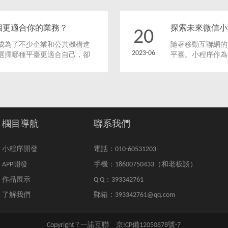
哪個更適合你的業務？
探索未來微信小
20
成為了不少企業和公共機構進
隨著移動互聯網的
2023-06
選擇哪種平臺更適合自己，卻
平臺。小程序作為
問題。本文將分析微信小程序
個趨勢下，未來微
智的選擇。
欄目導航
聯系我們
小程序開發
電話：010-60531203
APP開發
手機：18600750433（和老板談）
作品展示
Q Q：393342761
了解我們
郵箱：393342761@qq.com
Copyright ? 一諾互聯
京ICP備12050878號-7