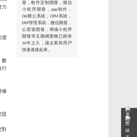
發，軟件定制開發，微信
努力
小程序開發，app制作，
OA辦公系統，CRM系統，
ERP管理系統，微信開發，
公眾號開發，商城小程序
開發等互聯網業務已經有
的需
16年之久，讓企業與用戶
快速連接起來。
、數
進行
時修
您提
您對