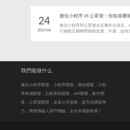
微信小程序 VS 公眾號：你知道
24
微信小程序和公眾號在近幾年出現后，
2023-06
行移動互聯網營銷的首選。不過，如何
是不少創業者和業務人員所面臨的一個
和公眾號的優缺點，以幫助您做出更明
我們能做什么
微信小程序開發，小程序開發，微信開發，小程
序商城開發，分銷系統開發，APP開發，軟件開
發，公眾號開發，促進公司發展，提升品牌競爭
力，將情感融入用戶體驗，走向市場新格局！