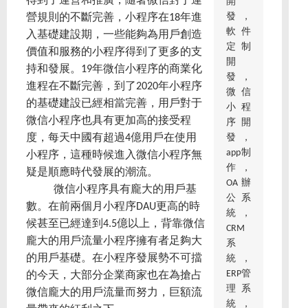
得到了運營和推廣，隨著微信對于運
開
發，
營規則的不斷完善，小程序在18年進
軟件
入基礎建設期，一些能夠為用戶創造
定制
價值和服務的小程序得到了更多的支
開
持和發展。19年微信小程序的商業化
發，
進程在不斷完善，到了2020年小程序
微信
的基礎建設已經相當完善，用戶對于
小程
微信小程序也具有更加高的接受程
序開
發，
度，每天中國有超過4億用戶在使用
app制
小程序，這種時候進入微信小程序無
作，
疑是順應時代發展的潮流。
OA辦
微信小程序具有龐大的用戶基
公系
數。在前兩個月小程序DAU更高的時
統，
候甚至已經達到4.5億以上，背靠微信
CRM
龐大的用戶流量小程序擁有者足夠大
系
的用戶基礎。在小程序發展勢不可擋
統，
ERP管
的今天，大部分企業商家也在為搶占
理系
微信龐大的用戶流量而努力，巨額流
統，