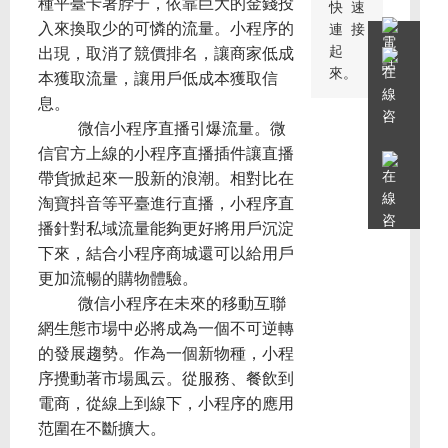
種平臺卡著脖子，依靠巨大的金錢投
快速
入來換取少的可憐的流量。小程序的
連接
起
出現，取消了競價排名，讓商家低成
來。
本獲取流量，讓用戶低成本獲取信
息。
微信小程序直播引爆流量。微
信官方上線的小程序直播插件讓直播
帶貨掀起來一股新的浪潮。相對比在
淘寶抖音等平臺進行直播，小程序直
播針對私域流量能夠更好將用戶沉淀
下來，結合小程序商城還可以給用戶
更加流暢的購物體驗。
微信小程序在未來的移動互聯
網生態市場中必將成為一個不可逆轉
的發展趨勢。作為一個新物種，小程
序攪動著市場風云。從服務、餐飲到
電商，從線上到線下，小程序的應用
范圍在不斷擴大。