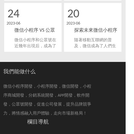
常熱門的技術，它通過
打造高效業務解決方案
在微信平臺上開發微信
的首選。在本文中，我
24
20
小程序，為企業提供了
們將分享如何為您量身
一個直接與用戶互動和
打造高效業務解決方
2023-06
2023-06
交易的渠道。
案，以幫助您更好地利
微信小程序 VS 公眾
探索未來微信小程序
用微信小程序進行業務
管理。
號：你知道哪個更適
開發的趨勢，開啟創
微信小程序和公眾號在
隨著移動互聯網的普
合你的業務？
新之路！
近幾年出現后，成為了
及，微信成為了人們生
不少企業和公共機構進
活中不可或缺的社交媒
行移動互聯網營銷的首
體平臺。小程序作為微
選。不過，如何選擇哪
信生態圈中的一部分，
種平臺更適合自己，卻
近年來也飛速發展。在
我們能做什么
是不少創業者和業務人
這個趨勢下，未來微信
員所面臨的一個問題。
小程序開發方向和趨勢
微信小程序開發，小程序開發，微信開發，小程
本文將分析微信小程序
也逐漸浮現。
和公眾號的優缺點，以
序商城開發，分銷系統開發，APP開發，軟件開
幫助您做出更明智的選
發，公眾號開發，促進公司發展，提升品牌競爭
擇。
力，將情感融入用戶體驗，走向市場新格局！
欄目導航