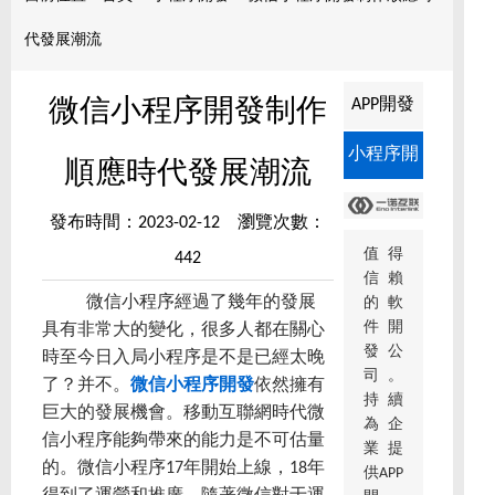
代發展潮流
APP開發
微信小程序開發制作
小程序開
順應時代發展潮流
發
發布時間：2023-02-12 瀏覽次數：
值得
442
信賴
微信小程序經過了幾年的發展
的軟
件開
具有非常大的變化，很多人都在關心
發公
時至今日入局小程序是不是已經太晚
司。
了？并不。
微信小程序開發
依然擁有
持續
巨大的發展機會。移動互聯網時代微
為企
信小程序能夠帶來的能力是不可估量
業提
的。微信小程序17年開始上線，18年
供APP