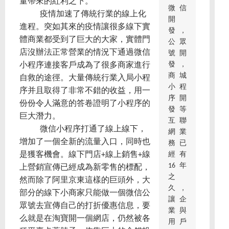
量帶來的紅利之下。
微信
疫情加速了傳統行業的線上化
開
進程。突如其來的疫情讓很多線下實
發，
體商業都受到了巨大的大家，實體門
公眾
店沒辦法正常營業的情況下通過微信
號開
發，
小程序連接客戶成為了很多商家進行
商城
自救的途徑。大量傳統行業入局小程
小程
序并且取得了非常不錯的收益，用一
序開
份份令人滿意的答卷證明了小程序的
發等
巨大潛力。
互聯
微信小程序打通了線上線下，
網業
增加了一個全新的流量入口，同時也
務已
經有
是獲客機會。線下門店+線上銷售+線
16年
上營銷宣傳已經成為新零售的標配，
之
然而除了阿里京東這樣的巨頭外，大
久，
部分的線下小商家只能做一個微信公
讓企
眾號去宣傳自己的打折優惠信息，要
業與
么就是在淘寶開一個網店，仍然被各
用戶