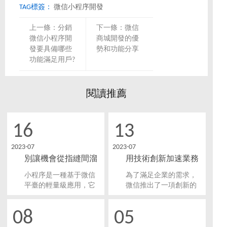
TAG標簽：
微信小程序開發
上一條：
分銷
下一條：
微信
微信小程序開
商城開發的優
發要具備哪些
勢和功能分享
功能滿足用戶?
閱讀推薦
16
13
2023-07
2023-07
別讓機會從指縫間溜
用技術創新加速業務
走，微信小程序開發
增長，微信小程序開
小程序是一種基于微信
為了滿足企業的需求，
為業務增添新活力！
發助你開創新商機！
平臺的輕量級應用，它
微信推出了一項創新的
可以直接在微信內部使
開放平臺—微信小程
用，無需下載和安裝，
序。微信小程序開發不
08
05
用戶可以隨時隨地通過
僅能夠為企業提供更便
微信掃一掃或者搜索打
捷、高效的業務拓展方