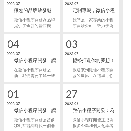
2023-07
2023-07
開小程序進行使用。微
式，還能幫助企業開辟
讓您的品牌散發魅
定制專屬，微信小程
信小程序開發的興起給
新的商機。
企業和個人帶來了許多
力，微信小程序開發
序開發，為您提供解
微信小程序開發為品牌
我們是一家專業的小程
新的商機，對業務增添
帶來全新營銷機遇！
決方案！
提供了全新的營銷機
序開發公司，致力于為
了新的活力。
遇。品牌通過微信小程
客戶提供個性化解決方
序可以散發更多的魅
案，滿足各類需求。我
04
03
力，吸引更多的用戶，
們深入了解每個客戶的
并提供更好的用戶體
業務需求，根據客戶的
2023-07
2023-07
驗。
要求定制開發微信小程
微信小程序開發，讓
輕松打造你的夢想！
序，以實現個性化的功
能和設計。
你與用戶緊密相連！
微信小程序開發，啟
在微信小程序開發之
歡迎來到微信小程序開
動財富之旅！
前，我們需要了解一些
發的世界！在這里，你
基礎知識。首先，微信
將探索到輕松打造自己
小程序是一種輕量級的
的夢想，并開啟一段財
01
27
應用程序，它采用了前
富之旅的機會。小程序
端開發技術，如HTML、
是一種基于微信平臺的
2023-07
2023-06
CSS和JavaScript。
輕量化應用，它具有快
微信小程序開發，讓
微信小程序開發：為
速、高效、方便的特
點，可以幫助你快速實
用戶流量直接實現轉
您量身打造高效業務
微信小程序開發是當前
微信小程序開發正成為
現你的創業夢想。
化
解決方案！
移動互聯網時代一個非
很多企業和個人創業者