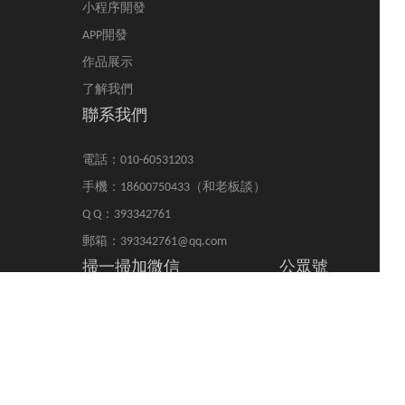
小程序開發
APP開發
作品展示
了解我們
聯系我們
電話：010-60531203
手機：18600750433（和老板談）
Q Q：393342761
郵箱：393342761@qq.com
掃一掃加微信
公眾號