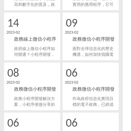
域，滿足居民需求！
民？
高和數字化的普及，政
實用的應用程序，它可
務小程序已成為政府服
以讓廣大居民更方便地
務的必要手段之一。政
獲取政務信息和公共服
14
09
務小程序是基于移動互
務。如何更好地開發政
聯網和微信平臺的應
務小程序，提高其服務
2023-02
2023-02
用，可以為居民提供各
水平，成為了一個亟待
政務線上微信小程序
政務微信小程序開發
種政府服務、信息和便
解決的問題。
利。
如何開通?
能給用戶帶來什么？
政府線上微信小程序如
面對全球信息化的歷史
何開通？小程序開發，
機遇，如何加快我國電
是指利用微信小程序開
子政務建設，化解各種
發技術，創建基于微信
障礙，提高我國電子政
08
06
平臺的應用程序。開通
務的成功率，值得我們
政務小程序，不僅方便
深入思考。電子政務建
2023-02
2023-02
市民與政府部門互動交
設經歷了多次高潮，政
政務微信小程序開發
政務微信小程序開發
流，也為政府部門提供
務小程序開發也有廣闊
了一個新的互動平臺。
的發展前景。
要有哪些功能？
制作解決方案
政務小程序開發解決方
作為政府信息化實現目
案，小程序便捷分享的
標的電子政務，已經成
特性能夠很大程度的縮
為其中相當關鍵的一部
短政府與民眾的互動距
分。基于社會信息化發
06
06
離， 政務模塊能夠幫助
展的需求，結合現代化
政府進行政府形象展
技術進行政務微信小程