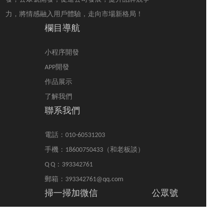
力，將情感融入用戶體驗，走向市場新格局！
欄目導航
小程序開發
APP開發
作品展示
了解我們
聯系我們
電話：010-60531203
手機：18600750433（和老板談）
Q Q：393342761
郵箱：393342761@qq.com
掃一掃加微信
公眾號