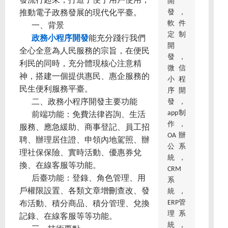
發流行起來，打造了便于用戶使用，
開
發，
推動電子政務發展的現代化平臺。
軟件
一、背景
定制
政務小程序開發
能充分踐行我們
開
全心全意為人民服務的宗旨，在便民
發，
利民的同時，充分體現核心注意精
微信
神，搭建一個提供惠民、惠企服務的
小程
民生便利服務平臺。
序開
發，
二、政務小程序開發主要功能
app制
前端功能：免費法律咨詢、生活
作，
服務、應急緩助、商事登記、員工招
OA辦
聘、辦理居住證、申領內地駕照、辦
公系
理社保保險、實時活動、優惠券兌
統，
換、在線客服等功能。
CRM
后臺功能：登錄、角色管理、用
系
戶權限設置、各類文章增刪查改、發
統，
ERP管
布活動、積分商品、積分管理、兌換
理系
記錄、在線客服等等功能。
統，