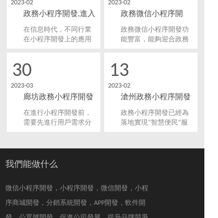
2023-02
2023-02
示，推進陽光政務，方
序開發流行起來，打造
政務小程序開發,進入
政務微信小程序開
便政民互動，為市、縣
了便于用戶使用，推動
區、鄉鎮級政府建立統
電子政務發展的現代化
微信小程序時代
發，方便群眾辦事
在信息時代，不同行業
政務微信小程序開發功
一的政府信息公開平
平臺。
在小程序開發上的應用
能豐富，能夠迎合政務
臺。
創新越來越多樣化。在
服務的不同應用場景的
政務領域，政務小程序
需求，例如可以和直播
30
13
開發為政府工作帶來更
結合，作為政府部門傳
多的便利。疫情的到來
達政策資訊、近距離政
2023-03
2023-02
又將微信小程序和移動
民互動的窗口；還能夠
廊坊政務小程序開發
滄州政務小程序開發
政務緊緊聯系在了一
連接咨詢系統，將辦事
起。
大廳的客服專席接入，
需要注意哪些問題？
要具備哪些功能？
在進行小程序開發前，
政務小程序開發已經為
為群眾提供更高效的業
需要先進行用戶需求分
落地實現“智慧便民”服
務辦理和咨詢服務。
析，明確開發方向和用
務提供了一個比較全面
戶需求，以此來確定小
的平臺，用戶只需要通
程序的功能和設計。要
過小程序就能夠來解決
綜合考慮城市特點、行
需要辦理的業務，相信
我們能做什么
政需求和市民需求等因
在未來幾年發展中，也
素，開展市場調研，了
將會成為數字化推動
微信小程序開發，小程序開發，微信開發，小程
解市場需求，提高用戶
力。那么，滄州政務小
體驗。
程序開發需要具備哪些
序商城開發，分銷系統開發，APP開發，軟件開
功能呢？
發，公眾號開發，促進公司發展，提升品牌競爭