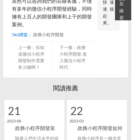
當然可以咨詢我們的在線客服，不僅
快速
有多年的微信小程序開發經驗，同時
連接
起
擁有上百人的開發團隊和上千的開發
來。
案例。
TAG標簽：
政務小程序開發
上一條：
你知
下一條：
政務
道微信小程序
小程序開發,進
開發制作需要
入微信小程序
多少錢嗎？
時代
閱讀推薦
21
22
2023-06
2023-03
政務小程序開發策
政務小程序開發如何
略，拓展政府服務領
更好的服務廣大居
隨著人們生活水平的提
政務小程序是一種非常