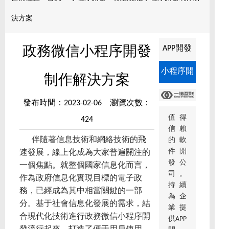
決方案
APP開發
政務微信小程序開發
小程序開
制作解決方案
發
發布時間：2023-02-06 瀏覽次數：
值得
424
信賴
伴隨著信息技術和網絡技術的飛
的軟
件開
速發展，線上化成為大家普遍關注的
發公
一個焦點。就整個國家信息化而言，
司。
作為政府信息化實現目標的電子政
持續
務，已經成為其中相當關鍵的一部
為企
分。基于社會信息化發展的需求，結
業提
合現代化技術進行政務微信小程序開
供APP