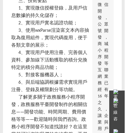
三、技術要點
微信
1、實現微信授權登錄，及用戶信
開
息數據的持久化儲存；
發，
2、實現用戶實名認證功能；
公眾
3、使用wxParse渲染富文本內容抽
號開
發，
取為復用組件，實現代碼復用，便于
商城
各類文章的展示；
小程
4、實現用戶使用注冊、完善個人
序開
資料、參加線下活動獲取的積分兌換
發等
特定的積分商品功能；
互聯
5、對接客服機器人；
網業
6、與后端協調根據需求實現用戶
務已
經有
注冊、登錄及權限劃分等功能。
16年
了解更多關于政務服務小程序開
之
發，政務服務平臺開發制作的相關信
久，
息——開發功能、時間周期、費用價
讓企
格等等——歡迎隨時與我們咨詢。政
業與
務小程序開發不知道找誰好？在這里
用戶