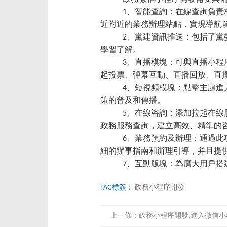
1、智能查詢：在線查詢負責相
近附近的業務辦理站點，實現導航
2、黨建資訊推送：包括了黨委
學習了解。
3、直播模塊：可與直播小程序和
起投票、彈幕互動、直播回放、直
4、短視頻模塊：點擊主題進入
策的普及和傳播。
5、在線咨詢：添加拉起在線服
政務服務查詢，建立高效、精準的
6、業務預約及辦理：通過此功
細的辦事指南和辦理引導，并且提
7、互動版塊：為廣大用戶搭建
TAG標簽：
政務小程序開發
上一條：
政務小程序開發,進入微信