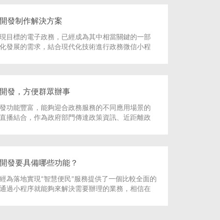
開發制作解決方案
現目標的電子政務，已經成為其中相當關鍵的一部
化發展的需求，結合現代化技術進行政務微信小程
打造了便于用戶使用，推動電子政務發展的現代化
開發，方便群眾辦事
發功能豐富，能夠迎合政務服務的不同應用場景的
直播結合，作為政府部門傳達政策資訊、近距離政
能夠連接咨詢系統，將辦事大廳的客服專席接入，
的業務辦理和咨詢服務。
開發要具備哪些功能？
經為落地實現“智慧便民”服務提供了一個比較全面的
通過小程序就能夠來解決需要辦理的業務，相信在
也將會成為數字化推動力。那么，滄州政務小程序
功能呢？