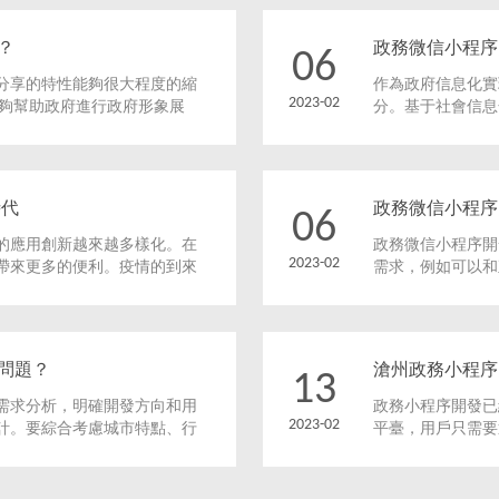
？
政務微信小程序
06
分享的特性能夠很大程度的縮
作為政府信息化實
2023-02
能夠幫助政府進行政府形象展
分。基于社會信息
市、縣區、鄉鎮級政府建立統
序開發流行起來，
平臺。
時代
政務微信小程序
06
的應用創新越來越多樣化。在
政務微信小程序開
2023-02
帶來更多的便利。疫情的到來
需求，例如可以和
了一起。
民互動的窗口；還
為群眾提供更高效
問題？
滄州政務小程序
13
需求分析，明確開發方向和用
政務小程序開發已
2023-02
計。要綜合考慮城市特點、行
平臺，用戶只需要
研，了解市場需求，提高用戶
未來幾年發展中，
開發需要具備哪些