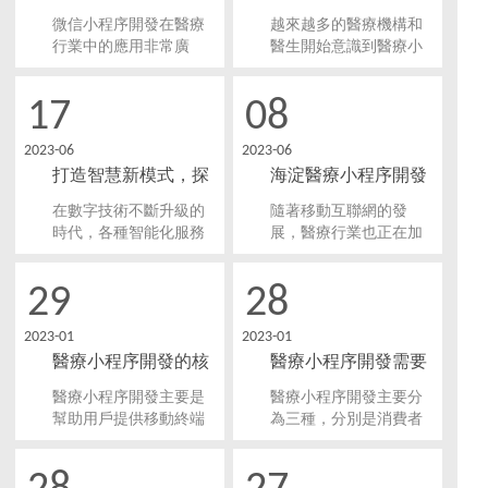
療行業的應用體現在
序開發帶來更多可能
微信小程序開發在醫療
越來越多的醫療機構和
哪里？
性
行業中的應用非常廣
醫生開始意識到醫療小
泛，幾乎涉及到醫療的
程序的重要性。醫療小
方方面面，包括醫療機
程序開發可以幫助醫生
17
08
構管理、醫療信息化服
提高醫療效率，為患者
務、醫療資源整合、移
提供更便捷的醫療服
2023-06
2023-06
動醫療服務等。
務，為醫療行業帶來更
打造智慧新模式，探
海淀醫療小程序開發
多可能性。
索大連醫療小程序開
解決方案需求包括哪
在數字技術不斷升級的
隨著移動互聯網的發
發功能與獨特魅力！
些方面？
時代，各種智能化服務
展，醫療行業也正在加
愈加普及，醫療行業也
速數字化轉型。海淀區
不例外。為了更好地服
的醫療機構也需要積極
29
28
務廣大居民，許多地方
地擁抱數字化創新，為
開始進行醫療小程序開
患者提供更加便捷、高
2023-01
2023-01
發，大連市也不例外。
效、優質的服務體驗。
醫療小程序開發的核
醫療小程序開發需要
心功能有哪些
注意哪些
醫療小程序開發主要是
醫療小程序開發主要分
幫助用戶提供移動終端
為三種，分別是消費者
系統的醫療健康服務或
小程序、醫療系統小程
者幫助醫療衛生機構提
序、特殊用途小程序，
供高質量的服務平臺、
尤其是醫療系統小程