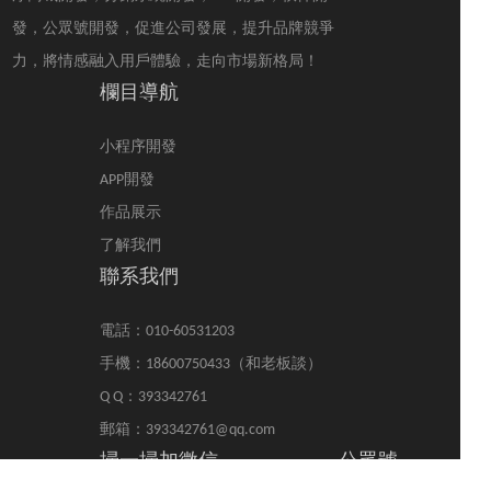
發，公眾號開發，促進公司發展，提升品牌競爭
力，將情感融入用戶體驗，走向市場新格局！
欄目導航
小程序開發
APP開發
作品展示
了解我們
聯系我們
電話：010-60531203
手機：18600750433（和老板談）
Q Q：393342761
郵箱：393342761@qq.com
掃一掃加微信
公眾號