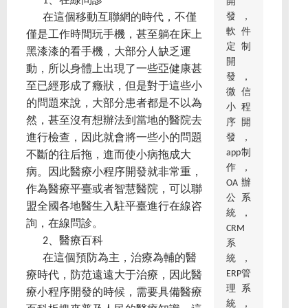
1、在線問診
開
發，
在這個移動互聯網的時代，不僅
軟件
僅是工作時間玩手機，甚至躺在床上
定制
黑漆漆的看手機，大部分人缺乏運
開
動，所以身體上出現了一些亞健康甚
發，
至已經形成了癥狀，但是對于這些小
微信
的問題來說，大部分患者都是不以為
小程
然，甚至沒有想辦法到當地的醫院去
序開
發，
進行檢查，因此就會將一些小的問題
app制
不斷的往后拖，進而使小病拖成大
作，
病。因此醫療小程序開發就非常重，
OA辦
作為醫療平臺或者智慧醫院，可以聯
公系
盟全國各地醫生入駐平臺進行在線咨
統，
詢，在線問診。
CRM
2、醫療百科
系
在這個預防為主，治療為輔的醫
統，
ERP管
療時代，防范遠遠大于治療，因此醫
理系
療小程序開發的時候，需要具備醫療
統，