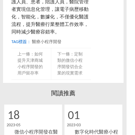
護人員、患者，陪護人員，醫院管理
者實現信息化管理，讓電子病歷移動
化，智能化，數據化，不僅優化醫護
流程，提升醫療行業整體工作效率，
同時減少醫療容錯率。
TAG標簽：
醫療小程序開發
上一條：
如何
下一條：
定制
提升天津商城
類的微信小程
小程序開發的
序開發切合企
用戶留存率
業的現實需求
閱讀推薦
18
01
2023-05
2023-03
微信小程序開發在醫
數字化時代醫療小程