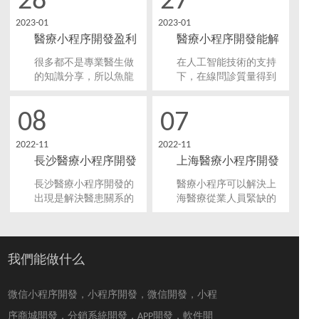
28
27
高價值的資訊顯示平
序，其中有比較多的公
2023-01
2023-01
臺，讓醫療資源得到有
司內部信息資料，所以
醫療小程序開發盈利
醫療小程序開發能解
秩序、合理的使用。那
做好小程序的隱私數據
么，醫療小程序開發的
安全非常重要。
模式有哪些
決哪些問題
很多都不是專業醫生做
在人工智能技術的支持
核心功能有哪些？
的知識分享，所以魚龍
下，在線問診質量得到
混雜的信息會讓很多用
保障。該行業的快速發
戶想找一個專業的醫學
展也吸引了許多互聯網
08
07
知識普及平臺。于是，
企業加入競爭，僅半年
就有了醫療小程序開
內新增的互聯網醫院就
2022-11
2022-11
發。我們先來了解一下
有幾百家。所以醫療小
長沙醫療小程序開發
上海醫療小程序開發
醫療小程序開發是如何
程序開發符合當前在線
盈利的。
醫療行業的發展趨勢，
助力移動健康市場發
有什么作用?
長沙醫療小程序開發的
醫療小程序可以解決上
有巨大的營收能力。
展
出現是解決醫患關系的
海醫療從業人員緊缺的
一種全新嘗試，并且提
問題，并且還能向社會
供了一個平臺拉近了醫
大眾提供便捷的服務，
生和患者之間的距離，
向老百姓展現我們的專
讓醫患之間相互了解，
業醫療資訊。那么，上
我們能做什么
相互溝通，讓醫生和患
海醫療小程序開發的意
者之間能變的更加和
義和作用何在？
微信小程序開發，小程序開發，微信開發，小程
諧。
序商城開發，分銷系統開發，APP開發，軟件開