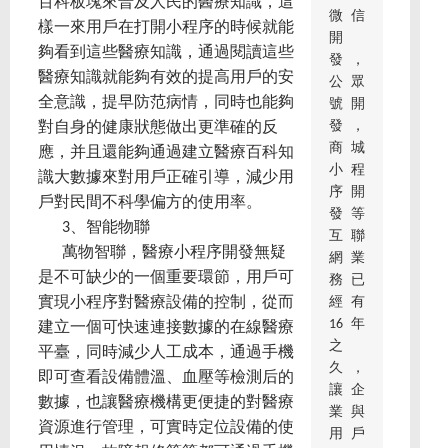
百科板塊來普及人民的醫療知識，這
微信
樣一來用戶在打開小程序的時候就能
開
夠看到這些醫療知識，通過閱讀這些
發，
醫療知識就能夠有效的提高用戶的安
公眾
全意識，提早防范病情，同時也能夠
號開
發，
對自身的健康狀態做出更準確的反
商城
應，并且還能夠通過建立醫療百科知
小程
識大數據來對用戶正確引導，減少用
序開
戶對民間不科學偏方的使用率。
發等
3、智能物聯
互聯
萬物智聯，醫療小程序開發無疑
網業
是不可缺少的一個重要環節，用戶可
務已
經有
實現小程序對醫療設備的控制，從而
16年
建立一個可快速連接數據的在線醫療
之
平臺，同時減少人工成本，通過手機
久，
即可查看設備體溫、血壓等檢測后的
讓企
數據，也讓醫療機構更便捷的對醫療
業與
資源進行管理，可實時定位設備的使
用戶