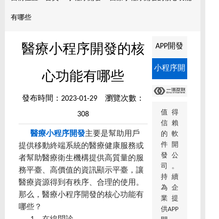
有哪些
APP開發
醫療小程序開發的核
小程序開
心功能有哪些
發
發布時間：2023-01-29 瀏覽次數：
值得
308
信賴
醫療小程序開發
主要是幫助用戶
的軟
件開
提供移動終端系統的醫療健康服務或
發公
者幫助醫療衛生機構提供高質量的服
司。
務平臺、高價值的資訊顯示平臺，讓
持續
醫療資源得到有秩序、合理的使用。
為企
那么，醫療小程序開發的核心功能有
業提
哪些？
供APP