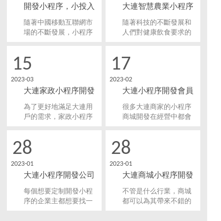
開發小程序，小投入
大連智慧農業小程序
速實現業務數字化轉
型。
大回報，大連小程序
開發能夠解決哪些問
隨著中國移動互聯網市
隨著科技的不斷發展和
開發市場前景分析！
題？
場的不斷發展，小程序
人們對健康飲食要求的
開發已成為企業和商家
不斷提高，智慧農業成
實現數字化轉型、提高
為了近年來的熱門行
15
17
營銷效率、增加銷售額
業。而在智慧農業領域
的重要手段。那么，大
中，智能農業小程序開
2023-03
2023-02
連小程序開發市場前景
發尤為重要。本文將重
大連家政小程序開發
大連小程序開發會員
如何？本文將為大家詳
點介紹一下大連智慧農
細分析。
業小程序開發所能解決
提高用戶的生活質量
積分營銷有什么好
為了更好地滿足大連用
很多大連商家的小程序
的問題。
處？
戶的需求，家政小程序
商城開發在經營中都會
開發顯得尤為重要。這
開通會員積分的活動，
時候上門家政服務成為
希望讓用戶成為會員，
28
28
了很多人的選擇。這款
提高留存率，打造成為
小程序可以幫助用戶快
私域流量，通過積分的
2023-01
2023-01
速、方便地預約家政服
簽到、抵扣、兌換贈品
大連小程序開發公司
大連商城小程序開發
務，提高用戶的生活質
等方式養成用戶的消費
量和幸福感。
習慣，促進消費次數，
實力哪家好？
有什么優勢
每個想要定制開發小程
不管是什么行業，商城
有效提高商家的銷量。
序的企業主都想要找一
都可以為其帶來不錯的
個實力強、開發出來的
流量和客資，但首先你