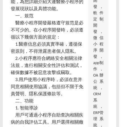
開
能，為您詳細介紹大連醫療小程序的
發，
發展現狀以及具體功能。
軟件
一、規范
定制
醫療小程序開發嚴格遵守規范是必
開
不可少的。在小程序開發時，必須遵
發，
循以下幾個方面的規定：
微信
小程
1.醫療信息必須真實準確，遵循保
序開
密原則，不得泄露患者個人隱私。
發，
2.小程序應符合網絡安全相關法律
app制
法規，進行相關安全性評估和測試，
作，
確保數據不被惡意攻擊或竊取。
OA辦
3.用戶使用小程序時，必須在意并
公系
同意相關使用協議，包括但不限于免
統，
責聲明、隱私保護條款等。
CRM
系
二、功能
統，
1. 智能導診
ERP管
用戶可通過小程序自助查詢相關疾
理系
病的自我評估工具。用戶選擇相關癥
統，