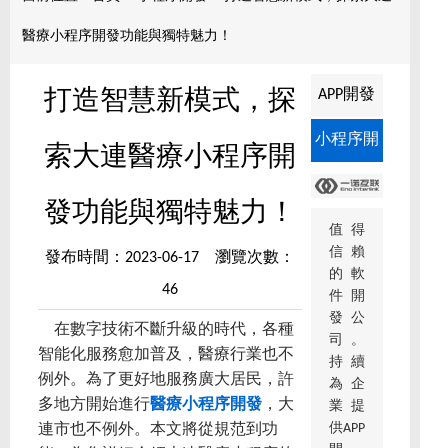
醫療小程序開發功能與獨特魅力！
APP開發
打造智慧新模式，探
小程序開
索大連醫療小程序開
發
發功能與獨特魅力！
值得
信賴
發布時間：2023-06-17 瀏覽次數：
的軟
46
件開
發公
在數字技術不斷升級的時代，各種
司。
智能化服務愈加普及，醫療行業也不
持續
例外。為了更好地服務廣大居民，許
為企
多地方開始進行
醫療小程序開發
，大
業提
供APP
連市也不例外。本文將從規范到功