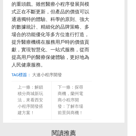
的重頭戲。雖然醫療小程序發展與模
式正在不斷更新，但產品的價值可以
通過獨特的體驗、科學的原則、強大
的數據統計、精細化的品牌策略、多
場合的功能優化等多方位進行打造，
提升醫療機構在服務用戶時的價值貢
獻，實現智慧化、一站式服務，從而
提高用戶的醫療保健體驗，更好地為
人民健康服務。
TAG標簽：
大連小程序開發
上一條：
解鎖
下一條：
探尋
積分商城新玩
商機，蘭州電
法，來看西安
商小程序開
小程序開發搭
發：了解市場
建方案！
前景與商機！
閱讀推薦