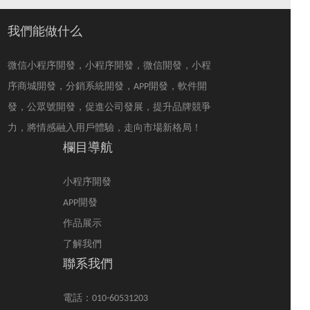
小程序有保證的公司，
得找到合適的媒介，現
那在選大連小程序開發
在的電商APP已經趨于飽
公司的時候改從哪些方
和狀態了，如果現在入
我們能做什么
面來看才不會踩坑？
駐很難有起色。但商城
小程序開發是目前比較
微信小程序開發，小程序開發，微信開發，小程
新鮮的平臺，并且功能
強大。
序商城開發，分銷系統開發，APP開發，軟件開
發，公眾號開發，促進公司發展，提升品牌競爭
力，將情感融入用戶體驗，走向市場新格局！
欄目導航
小程序開發
APP開發
作品展示
了解我們
聯系我們
電話：010-60531203