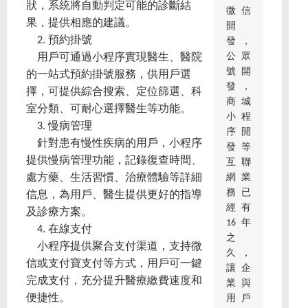
狀，系統將自動判定可能的診斷結
微信
果，提供相應的建議。
開
2. 預約掛號
發，
公眾
用戶可通過小程序實現醫生、醫院
號開
的一站式預約掛號服務，供用戶選
發，
擇，可提供綜合搜索、定位篩選、科
商城
室分類、可耐心選擇醫生等功能。
小程
3. 慢病管理
序開
針對患有慢性疾病的用戶，小程序
發等
提供慢病管理功能，記錄復查時間、
互聯
網業
處方藥、生活習慣、治療體驗等詳細
務已
信息，為用戶、醫生提供更好的指導
經有
及診療方案。
16年
4. 在線支付
之
小程序提供聚合支付渠道，支持微
久，
信或支付寶支付等方式，用戶可一鍵
讓企
完成支付，充分提升醫療繳費速度和
業與
便捷性。
用戶