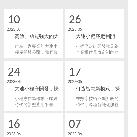
10
26
2023-07
2023-06
高效、功能強大的大
大連小程序定制開
連小程序開發，讓您
發：解鎖商業新紀
作為一家專業的大連小
小程序定制開發就是為
事半功倍！
元！
程序開發公司，我們致
企業提供量身定制的小
力于為客戶提供高效、
程序開發服務，從設計
功能強大的小程序開發
到上線，全方位的解決
24
17
服務。不管您是想要開
問題。那么大連小程序
發一款商業型小程序還
定制開發有哪些優勢
2023-06
2023-06
是企業內部使用的內部
呢？
大連小程序開發，快
打造智慧新模式，探
管理小程序，我們都能
夠根據您的需求，量身
速實現業務數字化轉
索大連醫療小程序開
小程序作為移動互聯網
在數字技術不斷升級的
定制合適的解決方案。
型！
發功能與獨特魅力！
時代的新型應用平臺，
時代，各種智能化服務
正快速地走紅于各行各
愈加普及，醫療行業也
業。針對大連地區的企
不例外。為了更好地服
16
07
業，本文將從以下幾個
務廣大居民，許多地方
方面介紹小程序開發的
開始進行醫療小程序開
2023-06
2023-06
相關信息，以及如何快
發，大連市也不例外。