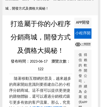
城，開發方式及價格大揭秘！
APP開發
打造屬于你的小程序
小程序開
分銷商城，開發方式
發
及價格大揭秘！
值得
信賴
發布時間：2023-06-17 瀏覽次數：
的軟
122
件開
發公
隨著移動互聯網的普及，越來越多
司。
的商家開始意識到要搭建自己的小程
持續
序分銷商城。這不僅可以提供更便捷
為企
的購物體驗，還可以通過分銷模式吸
業提
供APP
引更多有效的客戶流量。那么，究竟