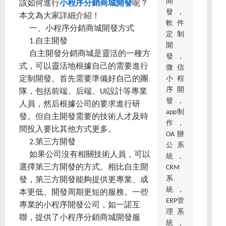
開
該如何進行
小程序分銷商城開發
呢？
發，
本文為大家詳細介紹！
軟件
一、小程序分銷商城開發方式
定制
1.自主開發
開
自主開發分銷商城是靈活的一種方
發，
式，可以靈活地根據自己的需要進行
微信
小程
定制開發。首先需要準備好自己的團
序開
隊，包括前端、后端、UI設計等專業
發，
人員，然后根據公司的要求進行研
app制
發。但自主開發需要的技術人才及時
作，
間投入要比其他方式更多。
OA辦
2.第三方開發
公系
如果公司沒有相關技術人員，可以
統，
選擇第三方開發的方式。相比自主開
CRM
系
發，第三方開發能夠提供更專業、成
統，
本更低、開發周期更短的服務。一些
ERP管
專業的小程序開發公司，如一諾互
理系
聯，提供了小程序分銷商城開發服
統，