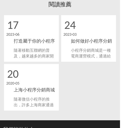
閱讀推薦
17
24
2023-06
2023-03
打造屬于你的小程序
如何做好小程序分銷
分銷商城，開發方式
商城開發？
隨著移動互聯網的普
小程序分銷商城是一種
及價格大揭秘！
及，越來越多的商家開
電商運營模式，通過給
始意識到要搭建自己的
合作伙伴提供傭金比例
小程序分銷商城。這不
的方式鼓勵他們推廣公
20
僅可以提供更便捷的購
司的產品或服務。它可
物體驗，還可以通過分
以有效地增加銷量和曝
2020-05
銷模式吸引更多有效的
光率，并且有利于拉近
上海小程序分銷商城
客戶流量。那么，究竟
商家和消費者的距離，
該如何開發屬于自己的
提高用戶黏性和體驗。
開發要多少錢？
隨著微信小程序的推
小程序分銷商城呢？
出，許多上海商家通過
小程序帶來的流量紅利
嘗到了甜頭。小程序分
銷系統可幫助許多店鋪