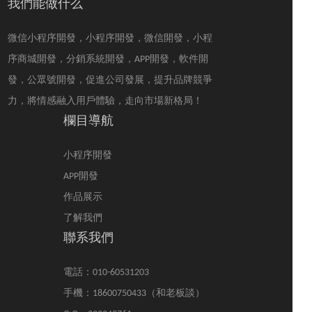
打造多層級信息營銷模
我們能做什么
式。再結合多級里邊分
銷，快速招募合伙人為
微信小程序開發，小程序開發，微信開發，小程
您銷售產品，短期就可
以簡歷分銷體系搶占市
序商城開發，分銷系統開發，APP開發，軟件開
場。
發，公眾號開發，促進公司發展，提升品牌競爭
力，將情感融入用戶體驗，走向市場新格局！
欄目導航
小程序開發
APP開發
作品展示
了解我們
聯系我們
電話：010-60531203
手機：18600750433（和老板談）