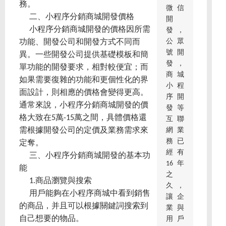
務。
微信
二、小程序分銷商城開發價格
開
小程序分銷商城開發的價格因所需
發，
公眾
功能、開發公司和開發方式不同而
號開
異。一些開發公司提供基礎模板和簡
發，
單功能的開發要求，相對較便宜；而
商城
如果需要復雜的功能和更個性化的界
小程
面設計，則相應的價格會變得更高。
序開
通常來說，小程序分銷商城開發的價
發等
格大致在5萬-15萬之間，具體價格還
互聯
網業
需根據開發公司的定價及業務需求來
務已
定奪。
經有
三、小程序分銷商城開發的基本功
16年
能
之
1.商品瀏覽與搜索
久，
用戶能夠在小程序商城中看到銷售
讓企
的商品，并且可以根據關鍵詞搜索到
業與
自己想要的物品。
用戶