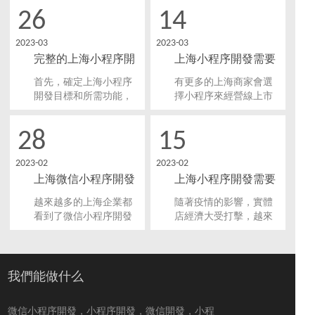
號等醫療服務在中國的
牢靠和經濟的途徑來滿
26
14
市場越來越受歡迎。尤
足用戶和企業的需求。
其是在疫情期間，線上
因此，很多企業希望在
2023-03
2023-03
醫療服務的需求更加旺
上海小程序開發市場中
完整的上海小程序開
上海小程序開發需要
盛。因此，上海醫療小
獲得一席之地。但在開
程序也越來越流行，如
始上海小程序開發之
發流程是怎樣的？
注意哪些問題？
首先，確定上海小程序
有更多的上海商家會選
何開發一款用戶喜愛和
前，企業需要做哪些規
開發目標和所需功能，
擇小程序來經營線上市
信任的醫療小程序成了
劃呢？
具體來說，需要進行需
場，以便于能夠吸引到
很多醫院和企業需要重
求調研、用戶畫像制
更多的客流。微信小程
視的問題。
28
15
定、功能設計等工作，
序的誕生和發展，讓很
并提出具體的預算和時
多以往無力承擔app軟件
2023-02
2023-02
間計劃。
開發費用的商家也找到
上海微信小程序開發
上海小程序開發需要
了獲取線上流量的辦
法。小程序開發之前，
如何獲取更多用戶流
多長時間?
越來越多的上海企業都
隨著疫情的影響，實體
還是需要了解一些與之
量？
看到了微信小程序開發
店經濟大受打擊，越來
相關的問題。
所蘊含的巨大用戶流
越多的人很多人想要開
量。很多苦于無法開展
發小程序，希望利用小
網站建設工作的企業紛
程序開發擴大客源、搶
紛看到了微信小程序所
占市場。那么，上海小
我們能做什么
帶來的希望。那么，對
程序開發需要多長時
于企業來說，如何通過
間？上海小程序開發時
微信小程序開發，小程序開發，微信開發，小程