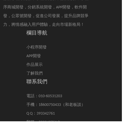
微信小程序開發來獲取
間長短受到多種因素的
更多用戶流量呢？
影響，因此小程序開發
序商城開發，分銷系統開發，APP開發，軟件開
時間周期并不固定。
發，公眾號開發，促進公司發展，提升品牌競爭
力，將情感融入用戶體驗，走向市場新格局！
欄目導航
小程序開發
APP開發
作品展示
了解我們
聯系我們
電話：010-60531203
手機：18600750433（和老板談）
Q Q：393342761
郵箱：393342761@qq.com