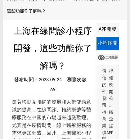
這些功能你了解嗎？
APP開發
上海在線問診小程序
小程序開
開發，這些功能你了
發
解嗎？
值得
信賴
發布時間：2023-05-24 瀏覽次數：
的軟
65
件開
發公
隨著移動互聯網的發展和人們健康意
司。
識的提高，在線問診、預約掛號等醫
持續
療服務在中國的市場越來越受歡迎。
為企
尤其是在疫情期間，線上醫療服務的
業提
供APP
需求更加旺盛。因此，上海醫療小程