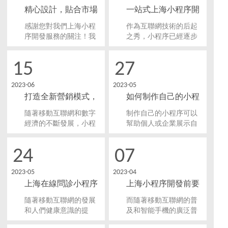
精心設計，貼合市場
一站式上海小程序開
需求的上海小程序開
發服務，為你的業務
感謝您對我們上海小程
作為互聯網技術的后起
發服務！
注入創新動力
序開發服務的關注！我
之秀，小程序已經逐步
們是一家專業的小程序
占據了很大的市場份
開發公司，致力于為客
額。它集成了豐富的功
15
27
戶提供精心設計、貼合
能和交互，成為了許多
市場需求的小程序開發
企業移動端應用的首
2023-06
2023-05
服務。 作為一家專業的
選。而在這其中，上海
打造全新營銷模式，
如何制作自己的小程
小程序開發公司，我們
小程序開發市場逐步發
擁有一支經驗豐富、技
展壯大，不僅為企業提
上海小程序開發助您
序，上海小程序開發
隨著移動互聯網和數字
制作自己的小程序可以
術過硬的開發團隊。
供了更多的選擇，還為
領跑行業變革！
詳細步驟分享
經濟的不斷發展，小程
幫助個人或企業展示自
其注入了更多的創新動
序已成為營銷新模式的
己的產品和服務，提高
力。
重要組成部分。而在上
品牌影響力和用戶體
24
07
海，小程序開發更是得
驗。在這篇文中，我們
到了越來越多企業和商
將分享上海小程序開發
2023-05
2023-04
家的青睞。今天，我們
的詳細步驟，幫助您快
上海在線問診小程序
上海小程序開發前要
就來探討一下，上海小
速制作出自己的小程
程序開發如何助您領跑
序。
開發，這些功能你了
做哪些規劃？
隨著移動互聯網的發展
而隨著移動互聯網的普
行業變革。
解嗎？
和人們健康意識的提
及和智能手機的廣泛普
高，在線問診、預約掛
及，小程序成為了一個