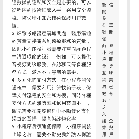
證數據的隱私和安全是必要的。可以
微信
從程序的技術細節入手，采用安全協
開
議、防火墻和加密技術保護用戶數
發，
公眾
據。
號開
3. 細致考慮醫患溝通問題：醫患溝通
發，
的質量直接關系到醫療服務的質量，
商城
因此小程序設計者需要注重問診過程
小程
中溝通環節的設計。例如，可以提供
序開
音視頻問診服務、在線聊天等多種服
發等
務方式，滿足不同患者的需要。
互聯
網業
4. 多元化的支付方式：在小程序開發
務已
過程中，需要利用計算技術手段，保
經有
障支付流程的安全和方便。同時各種
16年
支付方式的滲透率和適用范圍不一，
之
醫院需要在開發過程中不斷優化支付
久，
渠道的選擇，提高就診轉化率。
讓企
5. 小程序后續運營保障：小程序開發
業與
上線之后，需要不斷更新維護以保證
用戶