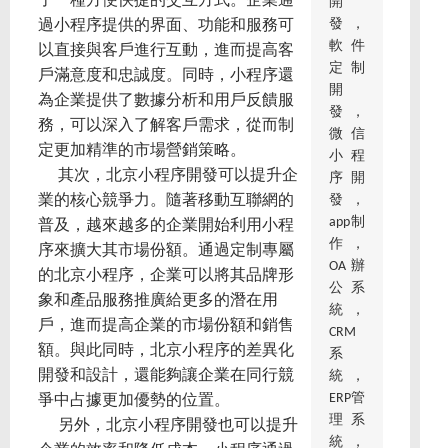
了一種方便快捷的交互方式。企業通
開
發，
過小程序提供的界面、功能和服務可
軟件
以直接與客戶進行互動，進而提高客
定制
戶滿意度和忠誠度。同時，小程序還
開
為企業提供了數據分析和用戶反饋服
發，
務，可以深入了解客戶需求，從而制
微信
定更加精準的市場營銷策略。
小程
其次，北京小程序開發可以提升企
序開
發，
業的核心競爭力。隨著移動互聯網的
app制
普及，越來越多的企業開始利用小程
作，
序來擴大其市場份額。通過定制專屬
OA辦
的北京小程序，企業可以將其品牌形
公系
象和產品服務推廣給更多的潛在用
統，
戶，進而提高企業的市場份額和銷售
CRM
額。與此同時，北京小程序的差異化
系
開發和設計，還能夠讓企業在同行競
統，
ERP管
爭中占據更加優勢的位置。
理系
另外，北京小程序開發也可以提升
統，