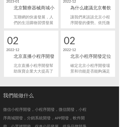
2023-01
2022-12
夠有效提升品牌影響
序開發導航呢？如下是
北京醫療器械商城小
為什么建議北京餐飲
力、銷售數據和市場占
我們提供的一些建議。
有率。北京小程序開發
程序開發有什么優
業進行小程序開發？
互聯網的快速發展，人
讓我們來談談北京小程
公司哪家強？
勢？
們的生活購物習慣發展
序開發的優勢。依托微
了巨大的變化，線上購
信強大的社會屬性和巨
物占據著越來越重要的
大的流量池，其優勢主
02
02
地位。醫療器械商城小
要體現在以下幾個方
程序開發，實現了企業
面：據不完全統計，每
2022-12
2022-12
搶占互聯網流量資源，
人平均每天打開微信四
北京直播小程序開發
北京小程序開發定位
也適應消費的購物習
次，微信有100萬個小程
慣，有利于醫療企業搶
序。微信的流量池巨大
幫助珠寶企業提高銷
及注意事項
北京直播小程序開發幫
確定北京小程序開發場
占人口紅利。
并且傳播性強。
量
助珠寶企業大大提高了
景和功能是否能夠滿足
銷量。珠寶首飾行業借
企業網絡營銷宣傳需
助直播電商對終端用戶
要，企業自身是否需要
的抓力，以直播間需求
定制北京小程序開發，
為導向，提升產業鏈水
而北京小程序開發需要
我們能做什么
平，形成更強創新力、
選擇自主團隊研發還是
更高附加值的數字化產
找專業的小程序開發公
微信小程序開發，小程序開發，微信開發，小程
業帶。
司。下面，就介紹一下
北京小程序開發的一些
序商城開發，分銷系統開發，APP開發，軟件開
項目定位及注意事項。
發，公眾號開發，促進公司發展，提升品牌競爭