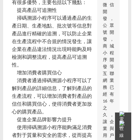
有很多優勢，主要包括以下幾點：
微信
提高產品可追溯性
開
掃碼溯源小程序可以通過產品的生
發，
公眾
產日期、生產地點、批次號等信息對
號開
產品進行精確的追溯，可以防止企業
發，
在生產流程中不合規的情況發生，讓
商城
企業在產品違法情況出現時能夠及時
小程
檢測和調整流程，提高產品可追溯
序開
性。
發等
增加消費者購買信心
互聯
網業
消費者通過掃碼溯源小程序可以了
務已
解到產品的詳細信息，了解到產品的
經有
生產流程，可以增加消費者對產品的
16年
信任和購買信心，使得消費者更加放
之
心的購買產品。
久，
促進企業品牌影響力提升
讓企
使用掃碼溯源小程序能夠滿足消費
業與
者對于質量和安全的需求，從而提高
用戶