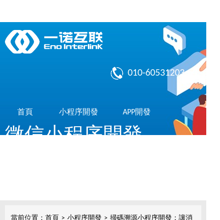
010-60531203
首頁
小程序開發
APP開發
微信小程序開發
作品展示
了解我們
共享10億微信用戶，簡單，實用，傳播快
小程序開發
當前位置：
首頁
>
小程序開發
>
掃碼溯源小程序開發：讓消