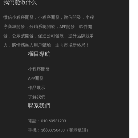
此，一個值得信任的產
我們能做什么
品掃碼溯源系統對消費
者來說是非常有必要
微信小程序開發，小程序開發，微信開發，小程
的。
序商城開發，分銷系統開發，APP開發，軟件開
發，公眾號開發，促進公司發展，提升品牌競爭
力，將情感融入用戶體驗，走向市場新格局！
欄目導航
小程序開發
APP開發
作品展示
了解我們
聯系我們
電話：010-60531203
手機：18600750433（和老板談）