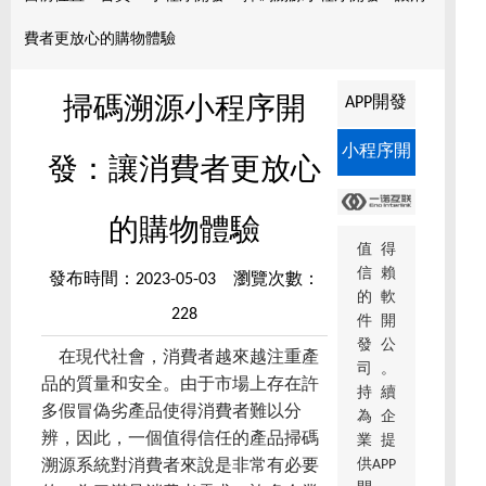
費者更放心的購物體驗
APP開發
掃碼溯源小程序開
小程序開
發：讓消費者更放心
發
的購物體驗
值得
信賴
發布時間：2023-05-03 瀏覽次數：
的軟
228
件開
發公
在現代社會，消費者越來越注重產
司。
品的質量和安全。由于市場上存在許
持續
多假冒偽劣產品使得消費者難以分
為企
辨，因此，一個值得信任的產品掃碼
業提
供APP
溯源系統對消費者來說是非常有必要