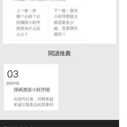
上一條：
拼
下一條：
微信
團？分銷？社
小程序開發大
區團購小程序
概需要多少
開發為什么這
錢，需要哪些
么火？
費用？
閱讀推薦
03
2023-05
掃碼溯源小程序開
發：讓消費者更放心
在現代社會，消費者越
的購物體驗
來越注重產品的質量和
安全。由于市場上存在
許多假冒偽劣產品使得
消費者難以分辨，因