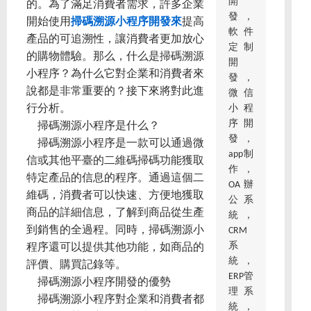
開
的。為了滿足消費者需求，許多企業
發，
開始使用
掃碼溯源小程序開發來
提高
軟件
產品的可追溯性，讓消費者更加放心
定制
的購物體驗。那么，什么是掃碼溯源
開
小程序？為什么它對企業和消費者來
發，
說都是非常重要的？接下來將對此進
微信
小程
行分析。
序開
掃碼溯源小程序是什么？
發，
掃碼溯源小程序是一款可以通過微
app制
信或其他平臺的二維碼掃碼功能獲取
作，
特定產品的信息的程序。通過這個二
OA辦
維碼，消費者可以快速、方便地獲取
公系
商品的詳細信息，了解到商品從生產
統，
到銷售的全過程。同時，掃碼溯源小
CRM
系
程序還可以提供其他功能，如商品的
統，
評價、購買記錄等。
ERP管
掃碼溯源小程序開發的優勢
理系
掃碼溯源小程序對企業和消費者都
統，