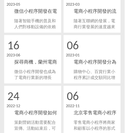
2023-05
2023-03
微信小程序開發在電
電商小程序開發的流
商領域的應用
程步驟是怎么樣的？
隨著智能手機的普及和
隨著互聯網的發展，電
人們對移動設備的依賴
商行業發展的速度越來
程度不斷增加，微信小
越快，小程序成為了電
程序的出現為電商平臺
商企業不可或缺的一部
16
06
提供了更為便捷的服
分。電商小程序開發需
務。本文將探討微信小
要經過一系列的流程步
2023-06
2023-01
程序開發在電商領域的
驟，以下為電商小程序
探尋商機，蘭州電商
電商小程序開發分為
應用和作用。
開發的流程步驟。
小程序開發：了解市
幾種類型
微信小程序開發也成為
購物中心、百貨行業小
場前景與商機！
了電商行業新的增長
程序累計成交額同比增
點。作為一個發展迅速
長不少，直播帶貨的方
的城市，蘭州的電商小
式讓線上交易發展更加
24
06
程序市場也面臨著巨大
迅猛。小程序在這兩年
的商機。在本文中，我
里得到了快速的發展，
2022-12
2022-11
們將會探尋蘭州電商小
在疫情陰影下也發揮了
電商小程序開發如何
北京零售電商小程序
程序開發的市場前景及
超強的線上能力。
商機。
引流獲得新客戶？
開發助力企業轉型
策劃營銷活動需要配合
零售電商小程序將商家
宣傳。活動結束后，可
和顧客以小程序的形式