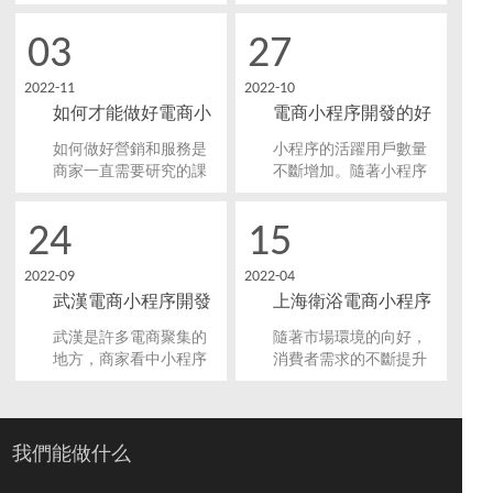
以查看小程序的數據分
聯絡起來，讓用戶能夠
析，然后作為參考。電
跳過第三方購物軟件直
03
27
商小程序開發還有很多
接在零售電商小程序上
值得商家挖掘的營銷玩
進行交易。零售電商小
2022-11
2022-10
法，在有著社交屬性的
程序開發不僅能促使商
如何才能做好電商小
電商小程序開發的好
小程序中有效的營銷玩
家的業務轉型升級，也
法能輕松實現裂變獲
能提高顧客的粘性。
程序開發？
處
如何做好營銷和服務是
小程序的活躍用戶數量
客。
商家一直需要研究的課
不斷增加。隨著小程序
題。讓我們來看看如何
的活躍用戶不斷增加，
才能做好電商小程序開
很多企業和商家都看到
24
15
發。正所謂知己知彼百
了其中的商機，因此都
戰不殆，只有了解了電
開發了屬于自己的小程
2022-09
2022-04
商小程序的發展的方
序。在小程序開發的企
武漢電商小程序開發
上海衛浴電商小程序
向，有了目標，電商行
業和商家中，有不少是
業才能更好的利用小程
從事電商行業的。那
公司怎么選?
開發提升生活品質
武漢是許多電商聚集的
隨著市場環境的向好，
序實現自己的藍圖。
么，電商小程序開發有
地方，商家看中小程序
消費者需求的不斷提升
哪些好處？
使用輕便、流量眾多的
以及技術的不斷研發與
優勢，紛紛想要開發一
應用，衛浴行業迎來了
個小程序加入互聯網信
新一輪產業變革，競爭
息化建設轉型的道路。
進一步加劇，智能化、
我們能做什么
那么，在武漢這個小程
高科技、個性化的衛浴
序開發公司聚集的地
產品成為行業焦點，上