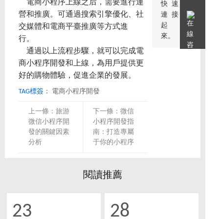
電商小程序上線之后，需要進行運
快速
營和推廣。可通過搜索引擎優化、社
連接
起
交媒體和電商平臺推廣等方式進
來。
行。
通過以上流程步驟，就可以完成電
商小程序開發和上線，為用戶提供更
好的購物體驗，促進企業的發展。
TAG標簽：
電商小程序開發
上一條：
旅游
下一條：
微信
微信小程序開
小程序開發指
發的關鍵因素
南：打造專屬
分析
于你的小程序
閱讀推薦
23
28