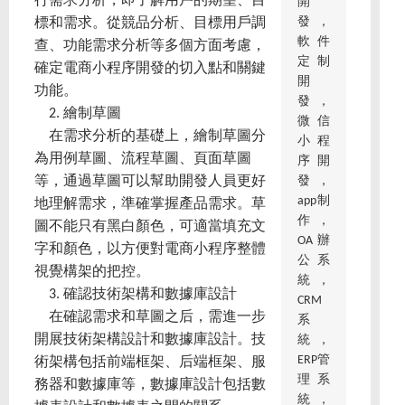
行需求分析，即了解用戶的期望、目
開
發，
標和需求。從競品分析、目標用戶調
軟件
查、功能需求分析等多個方面考慮，
定制
確定電商小程序開發的切入點和關鍵
開
功能。
發，
2. 繪制草圖
微信
在需求分析的基礎上，繪制草圖分
小程
為用例草圖、流程草圖、頁面草圖
序開
發，
等，通過草圖可以幫助開發人員更好
app制
地理解需求，準確掌握產品需求。草
作，
圖不能只有黑白顏色，可適當填充文
OA辦
字和顏色，以方便對電商小程序整體
公系
視覺構架的把控。
統，
3. 確認技術架構和數據庫設計
CRM
在確認需求和草圖之后，需進一步
系
開展技術架構設計和數據庫設計。技
統，
ERP管
術架構包括前端框架、后端框架、服
理系
務器和數據庫等，數據庫設計包括數
統，