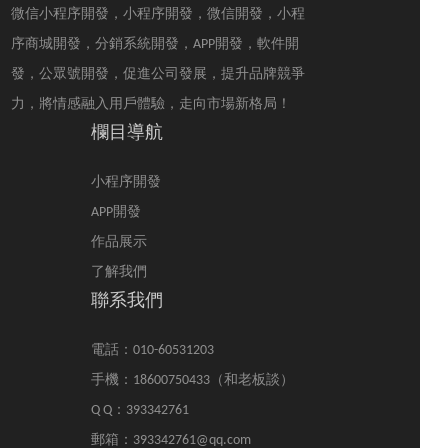
微信小程序開發，小程序開發，微信開發，小程
方，該如何選擇武漢小
海衛浴電商小程序開發
程序開發公司呢？
也迎來了新的市場關
序商城開發，分銷系統開發，APP開發，軟件開
注。
發，公眾號開發，促進公司發展，提升品牌競爭
力，將情感融入用戶體驗，走向市場新格局！
欄目導航
小程序開發
APP開發
作品展示
了解我們
聯系我們
電話：010-60531203
手機：18600750433（和老板談）
Q Q：393342761
郵箱：393342761@qq.com