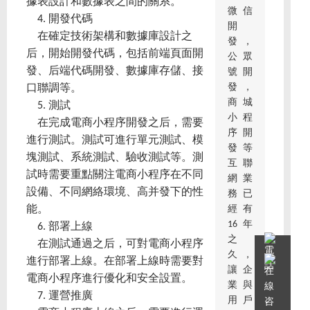
據表設計和數據表之間的關系。
微信
4. 開發代碼
開
在確定技術架構和數據庫設計之
發，
后，開始開發代碼，包括前端頁面開
公眾
發、后端代碼開發、數據庫存儲、接
號開
發，
口聯調等。
商城
5. 測試
小程
在完成電商小程序開發之后，需要
序開
進行測試。測試可進行單元測試、模
發等
塊測試、系統測試、驗收測試等。測
互聯
試時需要重點關注電商小程序在不同
網業
設備、不同網絡環境、高并發下的性
務已
經有
能。
16年
6. 部署上線
之
在測試通過之后，可對電商小程序
久，
進行部署上線。在部署上線時需要對
讓企
電商小程序進行優化和安全設置。
業與
7. 運營推廣
用戶