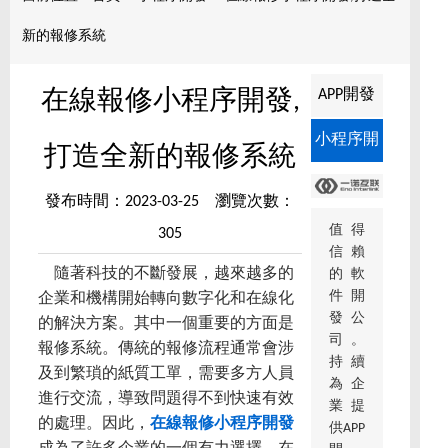
新的報修系統
APP開發
在線報修小程序開發,
小程序開
打造全新的報修系統
發
發布時間：2023-03-25 瀏覽次數：
值得
305
信賴
隨著科技的不斷發展，越來越多的
的軟
件開
企業和機構開始轉向數字化和在線化
發公
的解決方案。其中一個重要的方面是
司。
報修系統。傳統的報修流程通常會涉
持續
及到繁瑣的紙質工單，需要多方人員
為企
進行交流，導致問題得不到快速有效
業提
的處理。因此，
在線報修小程序開發
供APP