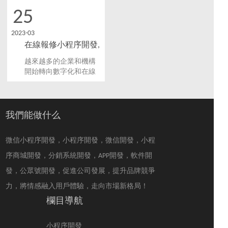
25
2023-03
在線報修小程序開發,
打造全新的報修系統
越來越多的企業和機構
開始轉向數字化和在線
化的解決方案。其中一
個重要的方面是報修系
統。傳統的報修流程通
常會涉及到繁瑣的紙質
我們能做什么
工單，需要多方人員進
行交流，導致問題得不
微信小程序開發，小程序開發，微信開發，小程
到快速有效的處理。在
線報修小程序開發成為
序商城開發，分銷系統開發，APP開發，軟件開
了許多企業的一個有力
發，公眾號開發，促進公司發展，提升品牌競爭
選擇。
力，將情感融入用戶體驗，走向市場新格局！
欄目導航
小程序開發