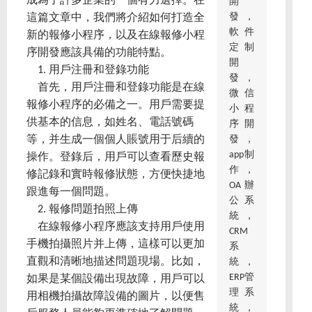
成為了許多企業的一個有力選擇。在
開
發，
這篇文章中，我們將介紹如何打造全
軟件
新的報修小程序，以及在線報修小程
定制
序開發應該具備的功能特點。
開
1. 用戶注冊和登錄功能
發，
首先，用戶注冊和登錄功能是在線
微信
報修小程序的必備之一。用戶需要提
小程
供基本的信息，如姓名、電話號碼
序開
發，
等，并生成一個個人賬號用于后續的
app制
操作。登錄后，用戶可以查看歷史報
作，
修記錄和實時報修狀態，方便快捷地
OA辦
跟進每一個問題。
公系
2. 報修問題拍照上傳
統，
在線報修小程序應該支持用戶使用
CRM
手機拍攝照片并上傳，這樣可以更加
系
直觀和清晰地描述問題現場。比如，
統，
ERP管
如果是某個設備出現故障，用戶可以
理系
用相機拍攝故障設備的圖片，以便售
統，