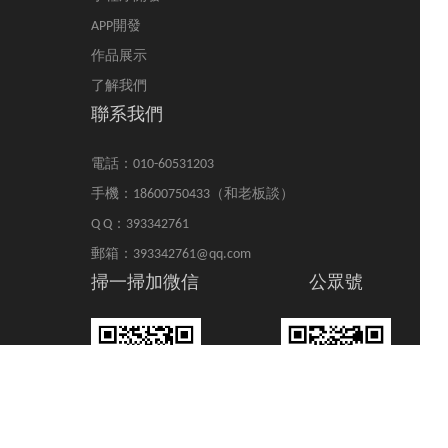
APP開發
作品展示
了解我們
聯系我們
電話：010-60531203
手機：18600750433（和老板談）
Q Q：393342761
郵箱：393342761@qq.com
掃一掃加微信
公眾號