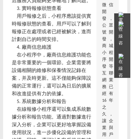
后服務人員能夠更準確地了解問題。
微信
3. 實時報修狀態查看
開
用戶報修之后，小程序應該提供實
發，
時報修狀態的查看。用戶可以了解到
公眾
報修正在處理或者已經被解決，進而
號開
發，
計劃自己的時間安排。
商城
4. 廠商信息維護
小程
在小程序中，廠商信息維護功能也
序開
是非常重要的一個環節。企業需要將
發等
設備相關的維修和保養情況記錄在
互聯
案，并及時更新。這不僅能夠保障設
網業
備的正常運行，還可以為日后的擴展
務已
經有
和改進提供有力的依據。
16年
5. 系統數據分析和報告
之
在線報修小程序還可以集成系統數
久，
據分析和報告功能。通過對數據進行
讓企
深入分析，企業可以更好地掌握設備
業與
使用狀況，進一步優化設備的管理和
用戶