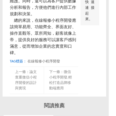
維護。同時，還可以為客戶提供數據
快速
分析和報告，方便他們進行內部工作
連接
起
規劃和決策。
來。
總的來說，在線報修小程序開發應
該簡單易用、功能齊全、界面友好、
操作直觀等。眾所周知，顧客就像上
帝，提供良好的服務可以讓客戶感到
滿意，從而增加企業的忠實度和口
碑。
TAG標簽：
在線報修小程序開發
上一條：
論文
下一條：
微信
查重微信小程
小程序開發,輕
序開發的設計
松打造品牌移
與實現
動端應用
閱讀推薦