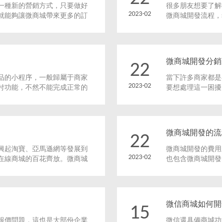
一種新的營銷方式，只要做好
很多朋友想要了解
2023-02
就能夠讓微商城帶來更多的訂
微商城開發流程，
如何開發呢？這是很多商家都
作開發的步驟。當
微商城開發分銷
22
品的小程序，一般歸屬于商家
當下許多商家都是
2023-02
付功能，不然不能完成正常的
要想處理這一困擾
現功效、網上客服性能和對應
成本經營，得到高
微商城開發的流
22
興起淘寶、亞馬遜網等發展到
微商城開發的費用
2023-02
在線商城的百花齊放。微商城
也包含微商城開發
。
其它的因素，還有
城開發的報價也是
微信商城如何開
15
報價問題，這也是大部份企業
微信還具備商城功