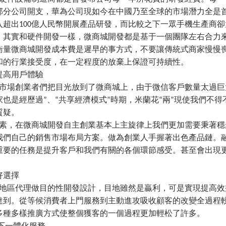
部分公司開支，華為公司現如今在中國乃至全球的市場潛力全是
超出100億人民幣開展產品研發，而比較之下一眾手機生產商卻
，其實和硬件開發一樣，微商城開發都是基于一個團隊左右合力
衡量微商城開發成本費是遲早的事方式，不要讓傳統式商家慢慢
和的行業接受度，在一定程度的放棄上保證可持續性。
提高用戶體驗
場創業者們把目光放到了微商城上，由于微信客戶數量太過巨
也是經歷過”、“共享經濟模式”時期，米蘭花“兩”現使我們不得
質疑。
，在微商城開發自主創業基本上主旋律上我們更加需要秉著穩
我們自己的銷售市場布局方案。做為創業人手握著出色產品鏈。
重要的任務是提升客戶和我們有關的各個環節感受。甚至會出現
好選擇
區代理做目的性開發設計，目地雖然是贏利，可是實現提高效
達到。從等候消費者上門服務到主動進攻吸收顧客的改變全過程
多種多樣推廣方式使整個獲客的一個過程更加輕松了許多。