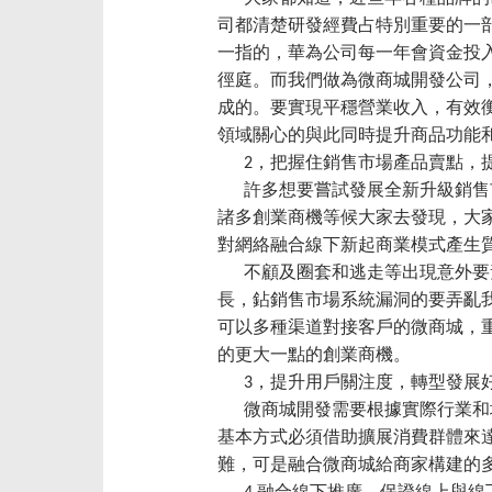
司都清楚研發經費占特別重要的一
一指的，華為公司每一年會資金投入
徑庭。而我們做為微商城開發公司
成的。要實現平穩營業收入，有效
領域關心的與此同時提升商品功能
2，把握住銷售市場產品賣點，
許多想要嘗試發展全新升級銷售市
諸多創業商機等候大家去發現，大家
對網絡融合線下新起商業模式產生
不顧及圈套和逃走等出現意外要素
長，鉆銷售市場系統漏洞的要弄亂
可以多種渠道對接客戶的微商城，
的更大一點的創業商機。
3，提升用戶關注度，轉型發展
微商城開發需要根據實際行業和地
基本方式必須借助擴展消費群體來
難，可是融合微商城給商家構建的