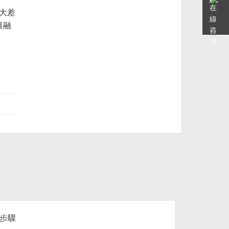
大差
目融
步驟