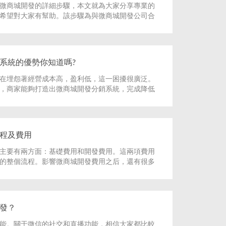
微商城開發的詳細步驟，本文就為大家分享專業的
希望對大家有幫助。該步驟為與微商城開發公司合
然可以自己開發其實流程都差不多。
系統的優勢你知道嗎?
在埋怨著經營成本高，盈利低，這一困擾很廣泛。
，商家能夠打造出微商城開發分銷系統，完成降低
收益。
程及費用
主要有兩方面：基礎費用和開發費用。這兩項費用
的整個流程。影響微商城開發費用之后，還有很多
地區的因素，北上廣地區普遍浪費比較高，對微商
比較高。
發？
能。關于微信的社交和直播功能，相信大家都比較