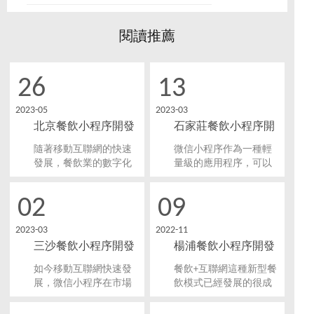
閱讀推薦
26
13
2023-05
2023-03
北京餐飲小程序開發
石家莊餐飲小程序開
的功能點探討
發要注意什么問題？
隨著移動互聯網的快速
微信小程序作為一種輕
發展，餐飲業的數字化
量級的應用程序，可以
轉型已成為大勢所趨。
在微信生態圈內運行，
餐飲企業亟需通過數字
無需下載安裝，具有使
02
09
化手段提高管理效率，
用方便、運行速度快、
擴大市場份額，吸引更
開發成本低等優點，因
2023-03
2022-11
多的消費者。
此成為了石家莊餐飲企
三沙餐飲小程序開發
楊浦餐飲小程序開發
業的重要營銷工具和服
務平臺。那么，餐飲小
哪些優勢？
有什么好處？
如今移動互聯網快速發
餐飲+互聯網這種新型餐
程序開發要注意什么問
展，微信小程序在市場
飲模式已經發展的很成
題？
需求上掀起了一陣浪
熟了。很多餐飲店都有
潮，三沙各行各業都開
屬于自己的小程序，而