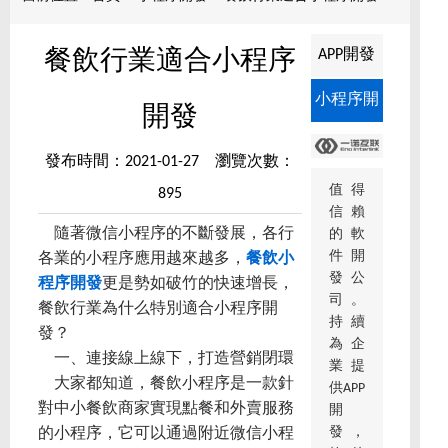
APP開發
餐飲行業適合小程序
小程序開
開發
發
發布時間：2021-01-27 瀏覽次數：
值得
895
信賴
隨著微信小程序的不斷發展，各行
的軟
件開
各業的小程序應用越來越多，
餐飲小
發公
程序開發
更是勢如破竹的快速增長，
司。
餐飲行業為什么特別適合小程序開
持續
發？
為企
一、連接線上線下，打造營銷閉環
業提
大家都知道，餐飲小程序是一款針
供APP
對中小餐飲商家實現點餐和外賣服務
開
發，
的小程序，它可以通過附近微信小程