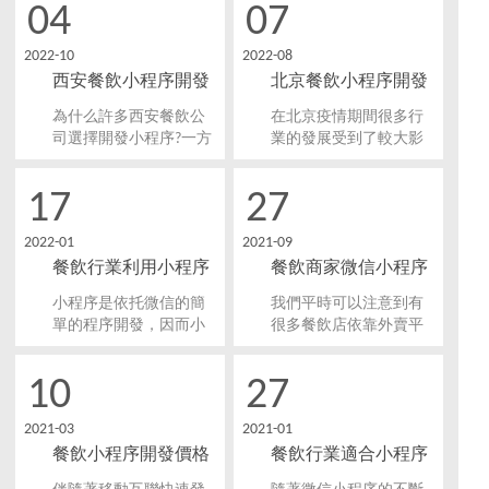
04
07
發了小程序，從而拓寬
微信擁有這龐大的流量
了商家的線上資源，使
群體，餐飲店當然不能
2022-10
2022-08
得線下餐飲得到了更好
錯過微信如此巨大的流
西安餐飲小程序開發
北京餐飲小程序開發
的發展。那么三沙小程
量入口。那餐飲小程序
序開發為餐飲行業帶來
開發都有些什么好處
有什么功能？
的優勢有哪些？
為什么許多西安餐飲公
在北京疫情期間很多行
哪些優勢？
呢？
司選擇開發小程序?一方
業的發展受到了較大影
面，它們可以利用巨大
響，餐飲業也為例外，
的自然流量，為消費者
但是餐飲表現出了強大
17
27
提供更好的餐飲服務，
的抗風險能力。尤其是
減少餐飲服務的高峰壓
餐飲線上訂單在疫情得
2022-01
2021-09
力。那么，西安餐飲小
到有效管控后呈現強勁
餐飲行業利用小程序
餐飲商家微信小程序
程序開發有什么功能？
反彈走勢。餐飲小程序
的出現，減少線下等待
開發打造智慧餐廳
開發的優勢
小程序是依托微信的簡
我們平時可以注意到有
時間還方便了出行安
單的程序開發，因而小
很多餐飲店依靠外賣平
排。
程序開發的火爆相信人
臺進行入駐接單，借此
們都會有所耳聞，小程
來提高銷量，常見的有
10
27
序在各行各業全是趨之
美團，餓了么等等。雖
若鶩的香餑餑，每個行
然商家通過外賣平臺得
2021-03
2021-01
業都運用小程序的方便
到了更多展示商品的機
餐飲小程序開發價格
餐飲行業適合小程序
來給本行業進行盈利。
會，但是也面臨外賣平
那么怎么運用小程序開
臺的高抽層，這讓很多
是多少？
開發