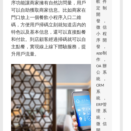
軟件
序功能讓商家擁有自然訪問量，用戶
定制
可以自助獲取商家信息。比如商家在
開
門口放上一個餐飲小程序入口二維
發，
碼，方便用戶掃碼立刻就知道店內的
微信
特色以及基本信息，還可以直接點餐
小程
和付款。到店顧客經過掃碼就可以自
序開
發，
主點餐，實現線上線下體驗服務，提
app制
升用戶流量。
作，
OA辦
公系
統，
CRM
系
統，
ERP管
理系
統，
微信
開