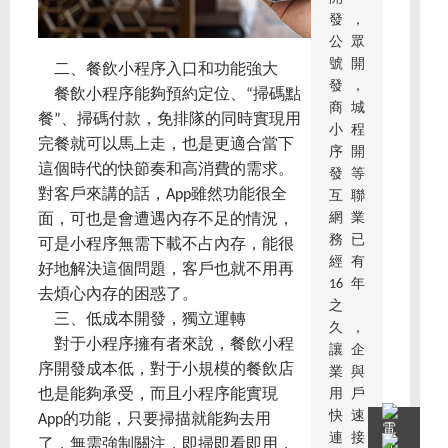
發，
公眾
號開
二、餐飲小程序入口和功能強大
發，
餐飲小程序能夠預約定位、“掃碼點
商城
餐”、掃碼付款，免排隊的同時實現用
小程
完餐就可以馬上走，也是更適合當下
序開
這個時代的快節奏和高消費的需求。
發等
對客戶來講的話，App雖然功能很全
互聯
網業
面，可也是會遭遇內存不足的情況，
務已
可是小程序無需下載不占內存，能很
經有
好地解決這個問題，客戶也就不用再
16年
去煩心內存的困惑了。
之
三、低成本開發，獨立運轉
久，
對于小程序擁有者來說，餐飲小程
讓企
序開發成本低，對于小規模的餐飲店
業與
用戶
也是能夠承受，而且小程序能實現
快速
App的功能，只要掃描就能夠去用
連接
了，無需強制關注，即掃即看即用，