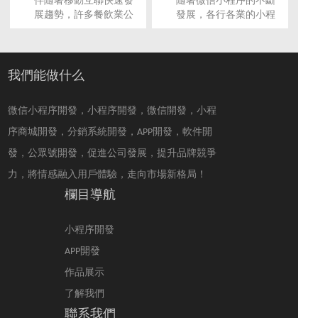
伴隨著移動互聯快速發
隨著微信小程序的不斷
發來給餐飲業營業呢?
餐飲店叫苦不堪。
展趨勢，許多餐飲業公
發展，各行各業的小程
司早已或是已經加入小
序應用越來越多，餐飲
程序開發的浪潮中，對
小程序更是勢如破竹的
餐飲小程序開發有挺大
快速增長，餐飲行業為
的要求。那么餐飲小程
什么特別適合小程序開
我們能做什么
序開發價格是多少？餐
發？
飲小程序開發花費又怎
微信小程序開發，小程序開發，微信開發，小程
樣來評定呢？
序商城開發，分銷系統開發，APP開發，軟件開
發，公眾號開發，促進公司發展，提升品牌競爭
力，將情感融入用戶體驗，走向市場新格局！
欄目導航
小程序開發
APP開發
作品展示
了解我們
聯系我們